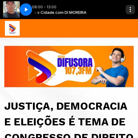
08:00 - 13:00
Campo e Cidade com DI MOREIRA
Campo e Cid
JUSTIÇA, DEMOCRACIA
E ELEIÇÕES É TEMA DE
CONGRESSO DE DIREITO